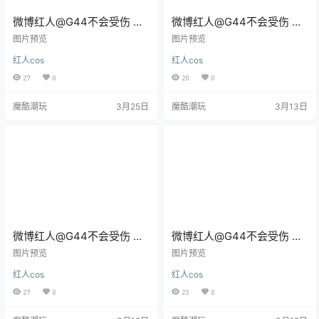
微博红人@G44不会受伤 碧
微博红人@G44不会受伤 妃
蓝航线 贝奇周年纪念
妃 [21P/163MB]
图片预览
图片预览
[27P/276MB]
红人cos
红人cos
27
0
20
0
魔酷潮玩
3月25日
魔酷潮玩
3月13日
微博红人@G44不会受伤 阿
微博红人@G44不会受伤 艾
黛尔 万圣 [39P/362MB]
莉同学 [30P/232MB]
图片预览
图片预览
红人cos
红人cos
27
0
23
0