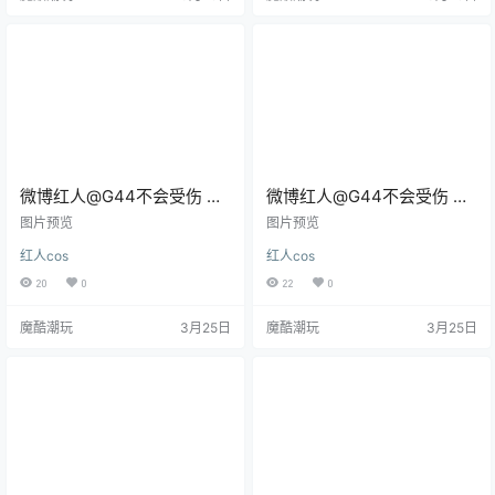
微博红人@G44不会受伤 犬
微博红人@G44不会受伤 赫
夜叉 逆发结罗 [29P/313MB]
斯缇雅 [21P/223MB]
图片预览
图片预览
红人cos
红人cos
20
0
22
0
魔酷潮玩
3月25日
魔酷潮玩
3月25日