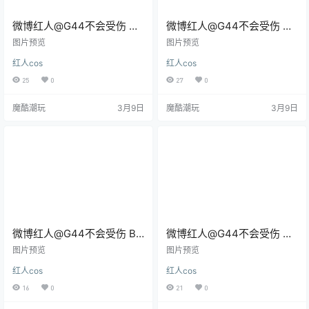
微博红人@G44不会受伤 玛
微博红人@G44不会受伤 周
丽 偶像 [39P/329MB]
防有希 [27P/221MB]
图片预览
图片预览
红人cos
红人cos
25
0
27
0
魔酷潮玩
3月9日
魔酷潮玩
3月9日
微博红人@G44不会受伤 BB
微博红人@G44不会受伤 米
宇宙 [28P/248MB]
可科尔 芭万希 妖精骑士崔斯
图片预览
图片预览
坦 [25P/303MB]
红人cos
红人cos
16
0
21
0