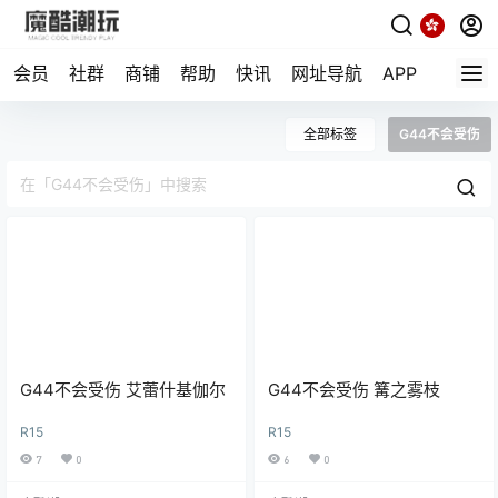
会员
社群
商铺
帮助
快讯
网址导航
APP
随机小
全部标签
G44不会受伤
G44不会受伤 艾蕾什基伽尔
G44不会受伤 篝之雾枝
R15
R15
7
0
6
0