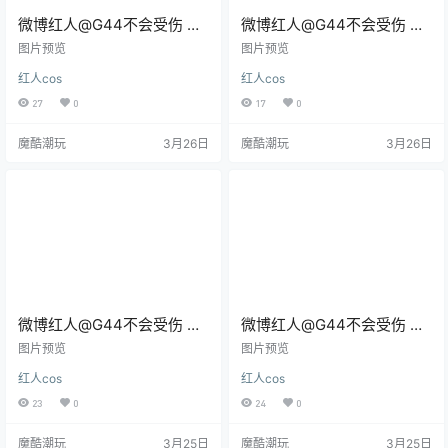
微博红人@G44不会受伤 爱
微博红人@G44不会受伤 蔚
丽丝兔女郎 [15P/136MB]
蓝档案 亚津子 泳装
图片预览
图片预览
[31P/328MB]
红人cos
红人cos
27
0
17
0
魔酷潮玩
3月26日
魔酷潮玩
3月26日
微博红人@G44不会受伤 碧
微博红人@G44不会受伤 阳
蓝档案 和纱 [30P/343MB]
葵 [44P/485MB]
图片预览
图片预览
红人cos
红人cos
23
0
24
0
魔酷潮玩
3月25日
魔酷潮玩
3月25日