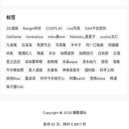
标签
3D漫画
Bangni邦尼
COSPLAY
cos写真
G44不会受伤
GalGame
lunananya
miko酱ww
Natsuko_夏夏子
yuuhui玉汇
九柒喵
云溪溪
免费节点
写真集
半半子
咬一口兔娘
封疆疆
屿鱼
微博红人
情报
手办
拍照姿势
拍照技巧
日奈娇
日漫
星之迟迟
柒柒要乖哦
桜桃喵
水淼aqua
清水由乃
游戏
漫展
牛仔裤拍照
真人漫画
矢量鱼
神楽坂真冬
福利姬
科学上网
纸悦Etsu
蠢沫沫
阿半今天很开心
阿薰kaOri
雪晴Astra
韩漫
鱼子酱Fish
Copyright © 2026
魔酷潮玩
查询 93 次，耗时 0.6817 秒