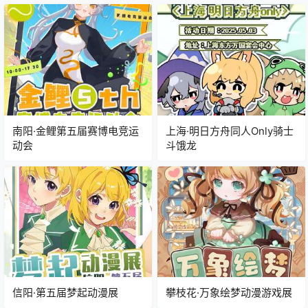
南阳·金鲤第五届赛博电竞运
上海·明日方舟同人Only骑士
动会
斗饿龙
信阳·第五届梦起动漫展
攀枝花·万象绘梦动漫游戏展