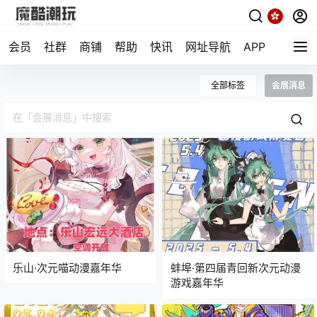
会员
社群
商铺
帮助
快讯
网址导航
APP
随机小
全部标签
会展消息
乐山·次元喵动漫嘉年华
蚌埠·第四届青回新次元动漫
游戏嘉年华