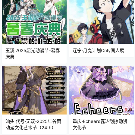
玉溪·2025韶光动漫节-暮春
辽宁·月亮计划Only同人展
庆典
汕头·代号·无双-2025年谷雨
重庆·Echeers瓦达刮擦动漫
动漫文化艺术节（24th）
文化节