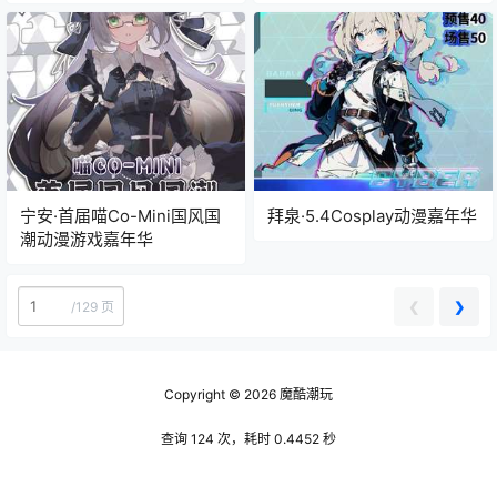
宁安·首届喵Co-Mini国风国
拜泉·5.4Cosplay动漫嘉年华
潮动漫游戏嘉年华
❮
❯
/
129 页
Copyright © 2026
魔酷潮玩
查询 124 次，耗时 0.4452 秒