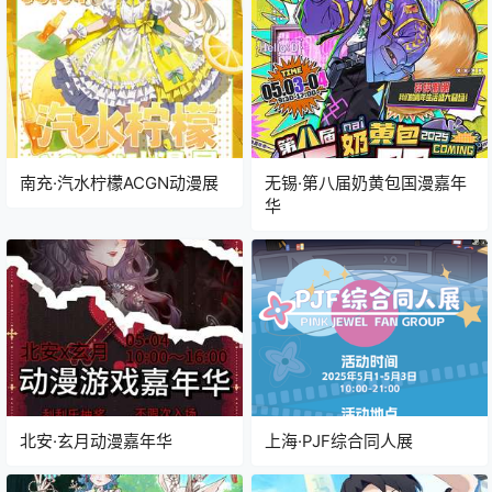
南充·汽水柠檬ACGN动漫展
无锡·第八届奶黄包国漫嘉年
华
北安·玄月动漫嘉年华
上海·PJF综合同人展