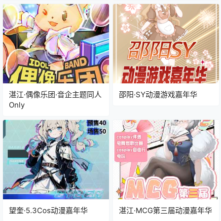
湛江·偶像乐团·音企主题同人
邵阳·SY动漫游戏嘉年华
Only
望奎·5.3Cos动漫嘉年华
湛江·MCG第三届动漫嘉年华