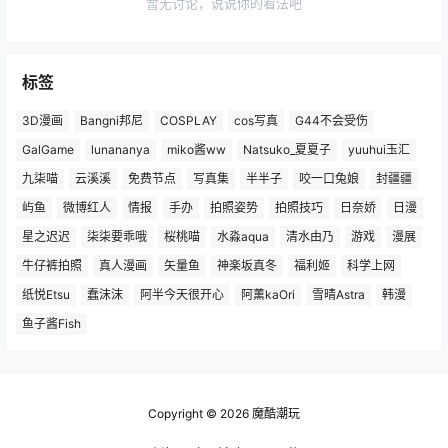
暂无讨论，说说你的看法吧
标签
3D漫画
Bangni邦尼
COSPLAY
cos写真
G44不会受伤
GalGame
lunananya
miko酱ww
Natsuko_夏夏子
yuuhui玉汇
九柒喵
云溪溪
免费节点
写真集
半半子
咬一口兔娘
封疆疆
屿鱼
微博红人
情报
手办
拍照姿势
拍照技巧
日奈娇
日漫
星之迟迟
柒柒要乖哦
桜桃喵
水淼aqua
清水由乃
游戏
漫展
牛仔裤拍照
真人漫画
矢量鱼
神楽坂真冬
福利姬
科学上网
纸悦Etsu
蠢沫沫
阿半今天很开心
阿薰kaOri
雪晴Astra
韩漫
鱼子酱Fish
Copyright © 2026
魔酷潮玩