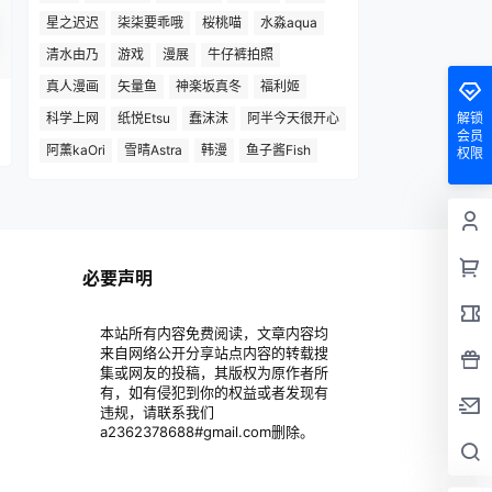
星之迟迟
柒柒要乖哦
桜桃喵
水淼aqua
清水由乃
游戏
漫展
牛仔裤拍照
真人漫画
矢量鱼
神楽坂真冬
福利姬
科学上网
纸悦Etsu
蠢沫沫
阿半今天很开心
解锁
会员
阿薰kaOri
雪晴Astra
韩漫
鱼子酱Fish
权限
必要声明
本站所有内容免费阅读，文章内容均
来自网络公开分享站点内容的转载搜
集或网友的投稿，其版权为原作者所
有，如有侵犯到你的权益或者发现有
违规，请联系我们
a2362378688#gmail.com删除。