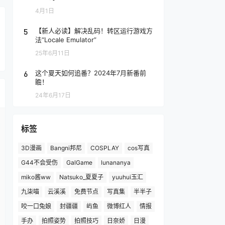
4月1日
5
【新人必读】解决乱码！转区运行游戏方
法“Locale Emulator”
25年6月11日
6
这个夏天如何追番？2024年7月新番前
瞻！
24年6月17日
标签
3D漫画
Bangni邦尼
COSPLAY
cos写真
G44不会受伤
GalGame
lunananya
miko酱ww
Natsuko_夏夏子
yuuhui玉汇
九柒喵
云溪溪
免费节点
写真集
半半子
咬一口兔娘
封疆疆
屿鱼
微博红人
情报
手办
拍照姿势
拍照技巧
日奈娇
日漫