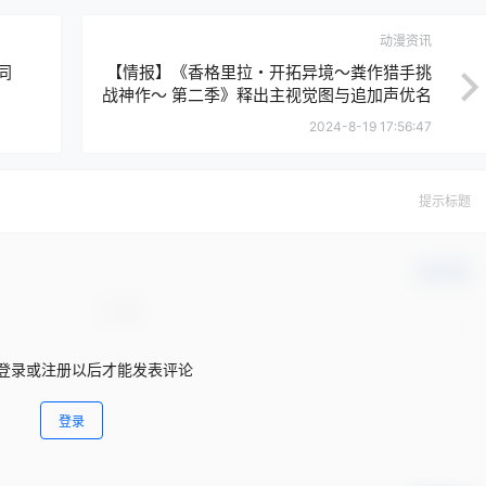
动漫资讯
同
【情报】《香格里拉・开拓异境～粪作猎手挑
战神作～ 第二季》释出主视觉图与追加声优名
单
2024-8-19 17:56:47
提示标题
确认修改
登录或注册以后才能发表评论
登录