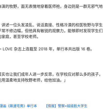
饰演的牧野，面无表情地穿着医师袍，身边则是一群无邪气地
，讲述一位头发凌乱、说话直接、性格冷漠的校医牧野与学生
平常不修边幅，但他具有敏锐的观察力，能够即时发现学生们
的家庭，甚至学校老师。
・LOVE 杂志上连载至 2018 年，单行本共出版 16 卷。
其实也让我们成年人进一步反思，在学校应对那么多的孩子，
能用温柔地支持牧野老师，给他加油。」
漫画《飙速宅男》单行本
【情报】警察×娃娃脸大学生