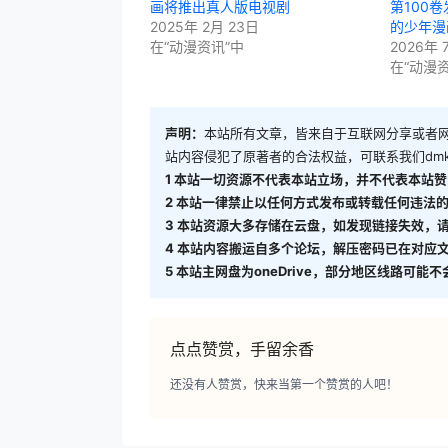
画将推出真人版电视剧
第100卷
2025年 2月 23日
的少年漫
在“动漫资讯”中
2026年 
在“动漫
声明：
本站所有文章，皆来自于互联网分享或者
站内容侵犯了原著者的合法权益，可联系我们
dm
1
本站一切资源不代表本站立场，并不代表本站赞
2
本站一律禁止以任何方式发布或转载任何违法的
3
本站资源大多存储在云盘，如发现链接失效，
4
本站内容搬运自多个论坛，解压密码已在对应
5
本站主网盘为oneDrive，部分地区线路可
点点赞赏，手留余香
还没有人赞赏，快来当第一个赞赏的人吧！