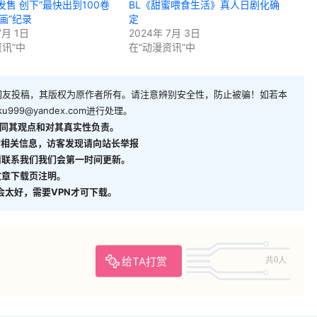
发售 创下“最快出到100卷
BL《甜蜜喂食生活》真人日剧化确
画”纪录
定
7月 1日
2024年 7月 3日
资讯”中
在“动漫资讯”中
网友投稿，其版权为原作者所有。请注意辨别安全性，防止被骗！如若本
ku999@yandex.com
进行处理。
同其观点和对其真实性负责。
相关信息，访客发现请向站长举报
请联系我们我们会第一时间更新。
文章下载页注明。
能不会太好，需要VPN才可下载。
给TA打赏
共0人