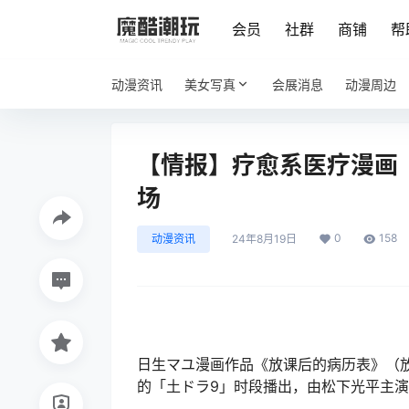
会员
社群
商铺
帮
动漫资讯
美女写真
会展消息
动漫周边
【情报】疗愈系医疗漫画
场
0
158
动漫资讯
24年8月19日
日生マユ漫画作品《放课后的病历表》（放
的「土ドラ9」时段播出，由松下光平主