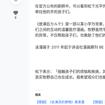
在官方公布的剧照中，可以看到松下光平
牵拉他的手的孩子们。
0
《放课后カルテ》是一部以某小学为背景
们之间的互动的温馨医疗漫画。牧野虽然
的异常，不仅帮助孩子们，也救助了他们
该漫画于 2011 年起于讲谈社漫画期刊 BE
松下表示：「接触孩子们的烦恼和疾病，
其实牧野自己也在成长。我希望观众们也
相关
【情报】《女演员的食物》美食漫
【情报】