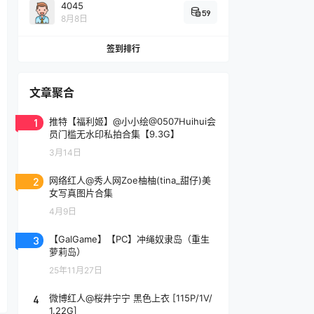
4045
59
8月8日
签到排行
文章聚合
1
推特【福利姬】@小小绘@0507Huihui会
员门槛无水印私拍合集【9.3G】
3月14日
2
网络红人@秀人网Zoe柚柚(tina_甜仔)美
女写真图片合集
4月9日
3
【GalGame】【PC】冲绳奴隶岛（重生
萝莉岛）
25年11月27日
4
微博红人@桜井宁宁 黑色上衣 [115P/1V/
1.22G]