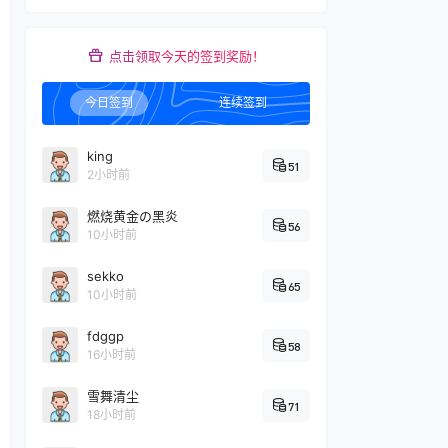
点击领取今天的签到奖励！
今日签到
连续签到
king
51
2小时前
燃烧黄金の黑炎
56
10小时前
sekko
65
10小时前
fdggp
58
16小时前
雪舞清尘
71
18小时前