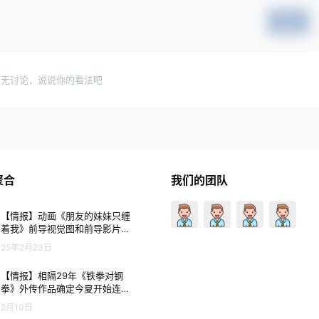
提交
暂无讨论，说说你的看法吧
聚合
我们的团队
【情报】动画《朋友的妹妹只缠
着我》前导视觉图和前导影片公
开 预计今年 10 月开播
25年2月23日
【情报】相隔29年《铁拳对钢
拳》外传作品确定今夏开始连
载！ 由《Dr.STONE》Boichi作
2月10日
画