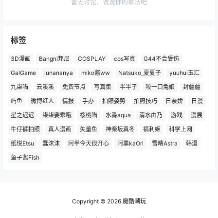
暂无讨论，说说你的看法吧
标签
3D漫画
Bangni邦尼
COSPLAY
cos写真
G44不会受伤
GalGame
lunananya
miko酱ww
Natsuko_夏夏子
yuuhui玉汇
九柒喵
云溪溪
免费节点
写真集
半半子
咬一口兔娘
封疆疆
屿鱼
微博红人
情报
手办
拍照姿势
拍照技巧
日奈娇
日漫
星之迟迟
柒柒要乖哦
桜桃喵
水淼aqua
清水由乃
游戏
漫展
牛仔裤拍照
真人漫画
矢量鱼
神楽坂真冬
福利姬
科学上网
纸悦Etsu
蠢沫沫
阿半今天很开心
阿薰kaOri
雪晴Astra
韩漫
鱼子酱Fish
Copyright © 2026
魔酷潮玩