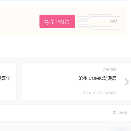
给TA打赏
共0人
会展消息
戏嘉年
沧州·COMIC动漫展
2024-9-20 18:43:39
提示标题