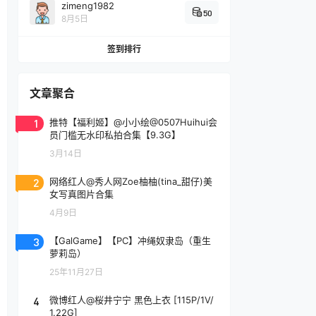
zimeng1982
50
8月5日
签到排行
文章聚合
1
推特【福利姬】@小小绘@0507Huihui会
员门槛无水印私拍合集【9.3G】
3月14日
2
网络红人@秀人网Zoe柚柚(tina_甜仔)美
女写真图片合集
4月9日
3
【GalGame】【PC】冲绳奴隶岛（重生
萝莉岛）
25年11月27日
4
微博红人@桜井宁宁 黑色上衣 [115P/1V/
1.22G]