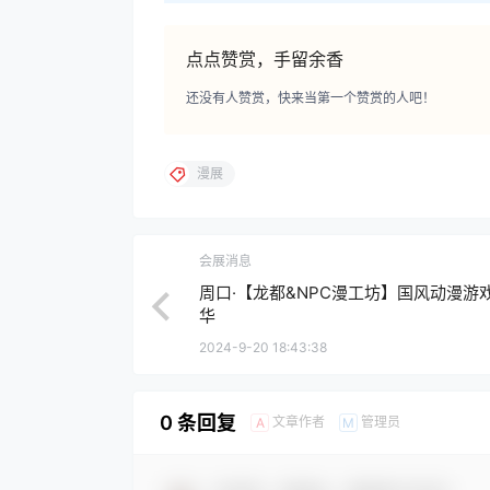
点点赞赏，手留余香
还没有人赞赏，快来当第一个赞赏的人吧！
漫展
会展消息
周口·【龙都&NPC漫工坊】国风动漫游
华
2024-9-20 18:43:38
0 条回复
文章作者
管理员
A
M