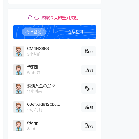
点击领取今天的签到奖励！
今日签到
连续签到
CM4HSBBS
62
3小时前
伊莉雅
93
5小时前
燃烧黄金の黑炎
84
11小时前
66ef7dd6120bc22cda986ab100def5fb949
85
18小时前
fdggp
75
8月6日