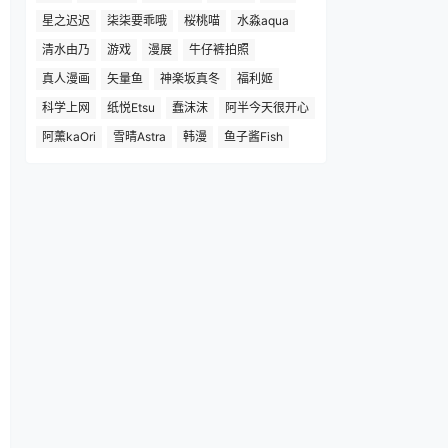
星之迟迟
柒柒要乖哦
桜桃喵
水淼aqua
清水由乃
游戏
漫展
牛仔裤拍照
真人漫画
矢量鱼
神楽坂真冬
福利姬
科学上网
纸悦Etsu
蠢沫沫
阿半今天很开心
阿薰kaOri
雪晴Astra
韩漫
鱼子酱Fish