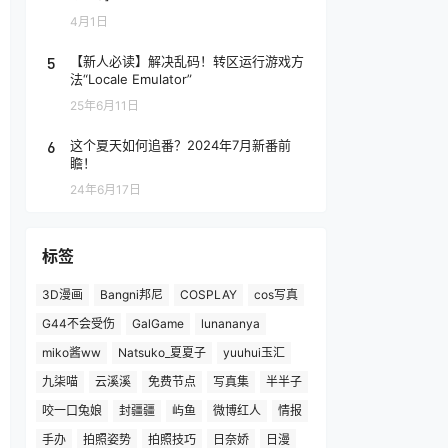
4月1日
5
【新人必读】解决乱码！转区运行游戏方
法“Locale Emulator”
25年6月11日
6
这个夏天如何追番？2024年7月新番前
瞻！
24年6月17日
标签
3D漫画
Bangni邦尼
COSPLAY
cos写真
G44不会受伤
GalGame
lunananya
miko酱ww
Natsuko_夏夏子
yuuhui玉汇
九柒喵
云溪溪
免费节点
写真集
半半子
咬一口兔娘
封疆疆
屿鱼
微博红人
情报
手办
拍照姿势
拍照技巧
日奈娇
日漫