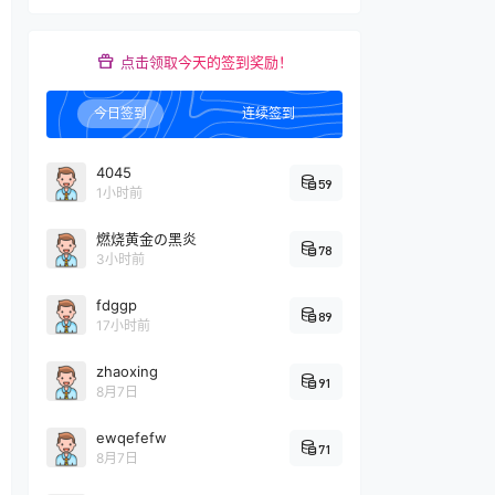
点击领取今天的签到奖励！
今日签到
连续签到
4045
59
1小时前
燃烧黄金の黑炎
78
3小时前
fdggp
89
17小时前
zhaoxing
91
8月7日
ewqefefw
71
8月7日