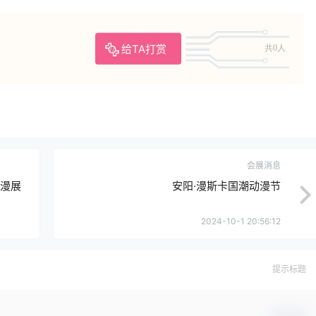
给TA打赏
共0人
会展消息
动漫展
安阳·漫斯卡国潮动漫节
2024-10-1 20:56:12
提示标题
确认修改