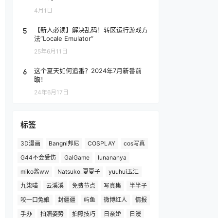
4月1日
5
【新人必读】解决乱码！转区运行游戏方
法“Locale Emulator”
25年6月11日
6
这个夏天如何追番？2024年7月新番前
瞻！
24年6月17日
标签
3D漫画
Bangni邦尼
COSPLAY
cos写真
G44不会受伤
GalGame
lunananya
miko酱ww
Natsuko_夏夏子
yuuhui玉汇
九柒喵
云溪溪
免费节点
写真集
半半子
咬一口兔娘
封疆疆
屿鱼
微博红人
情报
手办
拍照姿势
拍照技巧
日奈娇
日漫