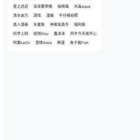
星之迟迟
柒柒要乖哦
桜桃喵
水淼aqua
清水由乃
游戏
漫展
牛仔裤拍照
真人漫画
矢量鱼
神楽坂真冬
福利姬
科学上网
纸悦Etsu
蠢沫沫
阿半今天很开心
阿薰kaOri
雪晴Astra
韩漫
鱼子酱Fish