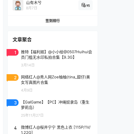
山有木兮
95
8月7日
签到排行
文章聚合
1
推特【福利姬】@小小绘@0507Huihui会
员门槛无水印私拍合集【9.3G】
3月14日
2
网络红人@秀人网Zoe柚柚(tina_甜仔)美
女写真图片合集
4月9日
3
【GalGame】【PC】冲绳奴隶岛（重生
萝莉岛）
25年11月27日
4
微博红人@桜井宁宁 黑色上衣 [115P/1V/
1.22G]