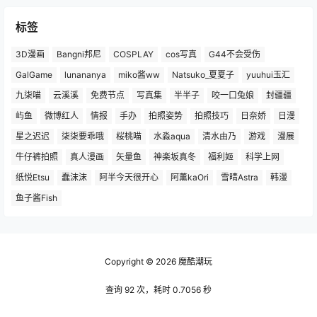
标签
3D漫画
Bangni邦尼
COSPLAY
cos写真
G44不会受伤
GalGame
lunananya
miko酱ww
Natsuko_夏夏子
yuuhui玉汇
九柒喵
云溪溪
免费节点
写真集
半半子
咬一口兔娘
封疆疆
屿鱼
微博红人
情报
手办
拍照姿势
拍照技巧
日奈娇
日漫
星之迟迟
柒柒要乖哦
桜桃喵
水淼aqua
清水由乃
游戏
漫展
牛仔裤拍照
真人漫画
矢量鱼
神楽坂真冬
福利姬
科学上网
纸悦Etsu
蠢沫沫
阿半今天很开心
阿薰kaOri
雪晴Astra
韩漫
鱼子酱Fish
Copyright © 2026
魔酷潮玩
查询 92 次，耗时 0.7056 秒